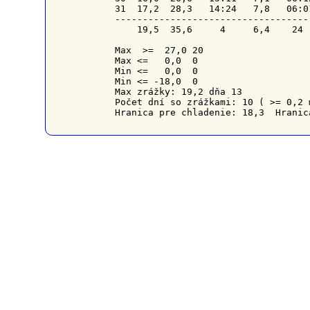
31  17,2  28,3   14:24   7,8   06:0
-----------------------------------
    19,5  35,6     4     6,4    24 
Max  >=  27,0 20

Max <=   0,0  0

Min <=   0,0  0

Min <= -18,0  0

Max zrážky: 19,2 dňa 13

Počet dní so zrážkami: 10 ( >= 0,2 