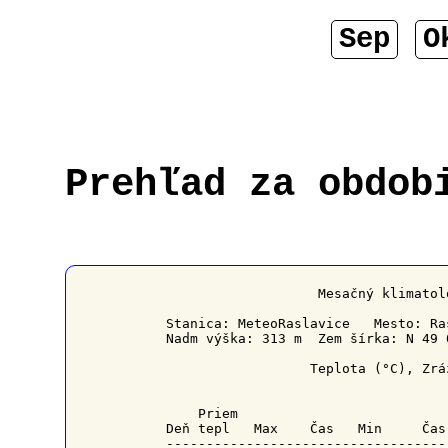
Sep
O
Prehľad za obdob
                   Mesačný klimatol
Stanica: MeteoRaslavice   Mesto: Ra
Nadm výška: 313 m  Zem šírka: N 49 
                  Teplota (°C), Zrá
    Priem                          
Deň tepl   Max    Čas   Min     Čas
-----------------------------------