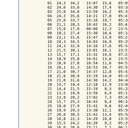
01  24,3  34,2   15:07  15,6   05:0
02  24,6  33,6   14:30  17,4   03:3
03  25,0  34,8   13:59  16,2   05:3
04  24,3  35,6   14:21  17,8   05:4
05  25,0  33,7   15:16  19,7   05:2
06  21,1  28,3   10:42  16,2   05:4
07  15,0  17,0   00:00  12,3   23:5
08  18,2  27,4   15:30  10,6   05:1
09  22,1  31,6   15:47  13,9   05:2
10  24,3  34,5   14:03  16,9   05:2
11  24,3  32,9   14:16  17,6   05:5
12  21,5  30,1   13:01  16,1   23:5
13  15,7  17,1   15:32  14,6   07:2
14  18,9  25,8   16:01  13,6   23:5
15  18,9  27,8   16:54  11,6   04:5
16  20,1  31,3   16:53  10,7   05:5
17  21,0  30,7   14:37  12,8   05:4
18  21,6  30,9   15:19  14,0   05:2
19  21,0  31,6   14:30  14,2   04:4
20  15,7  18,4   12:18  12,9   23:0
21  14,4  21,5   15:19   8,3   05:2
22  13,5  19,9   13:59   6,9   05:1
23  13,9  20,2   17:02   7,3   05:4
24  15,7  25,3   16:43   6,4   06:1
25  18,0  27,9   15:41   9,6   02:4
26  19,9  29,3   13:38  12,1   05:5
27  20,0  30,5   15:42  13,4   05:5
28  16,8  22,3   14:29  10,8   23:5
29  15,5  24,2   16:20   9,2   05:2
30  16,0  26,6   15:11   7,1   06:1