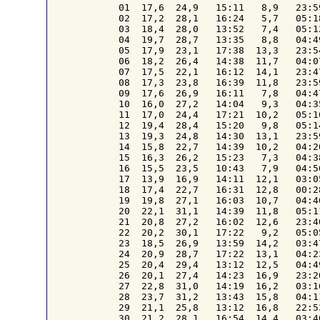
01  17,6  24,9   15:11   8,9   23:5
02  17,2  28,1   16:24   5,7   05:1
03  18,4  28,0   13:52   7,4   05:1
04  19,7  28,7   13:35   8,8   04:4
05  17,9  23,1   17:38  13,3   23:5
06  18,2  26,4   14:38  11,7   04:0
07  17,5  22,1   16:12  14,1   23:4
08  17,3  23,8   16:39  11,8   23:5
09  17,6  26,9   16:11   7,8   04:4
10  16,0  27,2   14:04   9,3   04:3
11  17,0  24,4   17:21  10,2   05:1
12  19,4  28,4   15:20   9,8   05:1
13  19,3  24,8   14:30  13,1   23:5
14  15,8  22,7   14:39  10,2   04:2
15  16,3  26,2   15:23   7,3   04:3
16  15,5  23,5   10:43   7,9   04:5
17  13,9  16,9   14:11  12,1   03:0
18  17,4  22,7   16:31  12,8   00:2
19  19,8  27,1   16:03  10,7   04:4
20  22,1  31,1   14:39  11,8   05:1
21  20,8  27,2   16:02  12,6   23:4
22  20,2  30,1   17:22   9,2   05:0
23  18,5  26,9   13:59  14,2   03:4
24  20,9  28,7   17:22  13,1   04:2
25  20,4  29,4   13:12  12,5   04:4
26  20,1  27,4   14:23  16,9   23:2
27  22,8  31,0   14:19  16,2   03:1
28  23,7  31,2   13:43  15,8   04:1
29  21,1  25,8   13:12  16,8   22:5
30  21,2  28,1   16:54  14,4   03:4