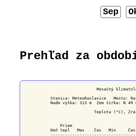
Sep
O
Prehľad za obdob
                   Mesačný klimatol
Stanica: MeteoRaslavice   Mesto: Ra
Nadm výška: 313 m  Zem šírka: N 49 
                  Teplota (°C), Zrá
    Priem                          
Deň tepl   Max    Čas   Min     Čas
-----------------------------------