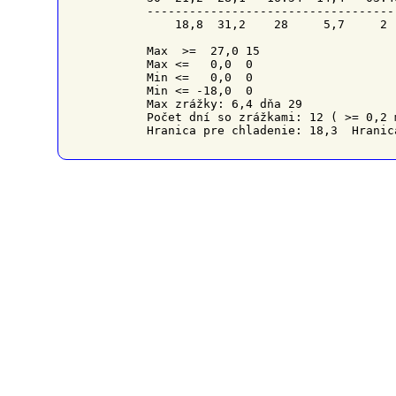
-----------------------------------
    18,8  31,2    28     5,7     2 
Max  >=  27,0 15

Max <=   0,0  0

Min <=   0,0  0

Min <= -18,0  0

Max zrážky: 6,4 dňa 29

Počet dní so zrážkami: 12 ( >= 0,2 