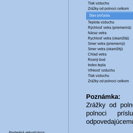
Tlak vzduchu
Zrážky od polnoci celkom
Stav počasia
Teplota vzduchu
Rýchlosť vetra (priemerná)
Náraz vetra
Rychlosť vetra (okamžitá)
Smer vetra (priemerný)
Smer vetra (okamžitý)
Chlad vetra
Rosný bod
Index tepla
Vlhkosť vzduchu
Tlak vzduchu
Zrážky od polnoci celkom
Poznámka:
Zrážky od poln
polnoci prí
odpovedajúcemu 
Posledná aktualizácia: