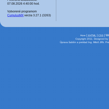
07.08.2026 4:40:00 hod.
Vytvorené programom
CumulusMX
verzia 3.27.1 (3263)
|
|
| W
Hore
XHTML
CSS
Copyright 2011.
Designed by
Úprava šablón a preklad
Ing. Miloš Jiřík
. Pr