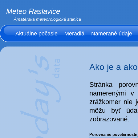
Meteo Raslavice
Amatérska meteorologická stanica
Aktuálne počasie
Meradlá
Namerané údaje
Ako je a ako
Stránka poro
namerenými v 
zrážkomer nie j
môžu byť údaj
zobrazované.
Porovnanie poveternostný